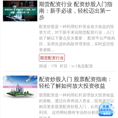
期货配资行业 配资炒股入门指
南：新手必读，轻松迈出第一
步
配资炒股是一种利用杠杆资金放大收益的投
资方式，对于新手来说期货配资行业，入门
前了解以下要点至关重要： 配资平台严格风
控，采用先进的风险管理系统，实时监控投
资者账....
期货配资行业
阅读：
176
栏目：
t+1免息配资
配资炒股入门 股票配资指南：
轻松了解如何放大投资收益
股票配资是一种利用杠杆原理放大投资收益
的策略。通过向券商借入资金，投资者可以
购买更多股票配资炒股入门，从而增加潜在
利润。 这些网站拥有专业的分析团队，对市
场动态....