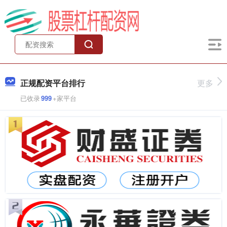
正规配资平台排行
更多
已收录
999
+家平台