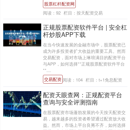
股票杠杆配资网
阅读：
92
栏目：
按天配资交易
正规股票配资软件平台 | 安全杠
杆炒股APP下载
在当今快速发展的金融市场中，股票配资已
成为许多投资者扩大收益的重要工具。然而
交易配资，面对市场上琳琅满目的配资平台
与APP，如何选择**正规股票配资软件平台
**....
交易配资
阅读：
104
栏目：
t+1免息配资
配资天眼查网：正规配资平台
查询与安全评测指南
在股票配资市场蓬勃发展的今天按天配资交
易，越来越多的投资者希望通过配资放大收
益。然而，市场上平台良莠不齐，如何选择