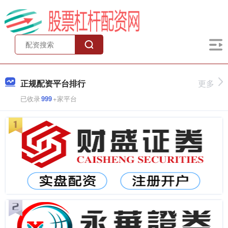
正规配资平台排行
更多
已收录
999
+家平台