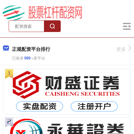
正规配资平台排行
更多
已收录
999
+家平台