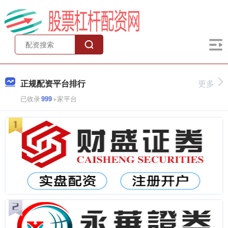
正规配资平台排行
更多
已收录
999
+家平台