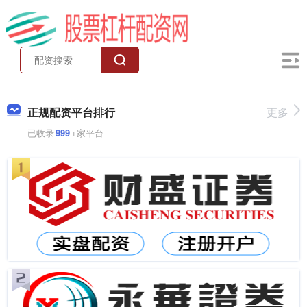
正规配资平台排行
更多
已收录
999
+家平台