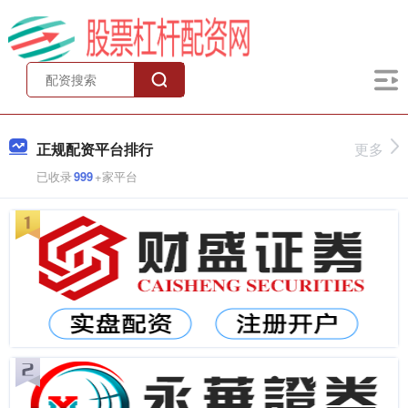
正规配资平台排行
更多
已收录
999
+家平台