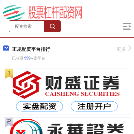
正规配资平台排行
更多
已收录
999
+家平台