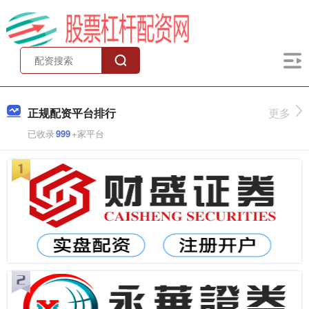
正规配资平台排行
更多
已收录
999
+家平台