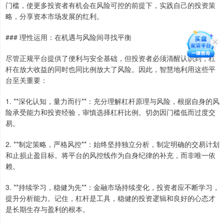
门槛，使更多投资者有机会在风险可控的前提下，实践自己的投资策
略，分享资本市场发展的红利。
### 理性运用：在机遇与风险间寻找平衡
尽管正规平台提供了便利与安全基础，但投资者必须清醒认识到，杠
杆在放大收益的同时也同比例放大了风险。因此，智慧地利用这些平
台至关重要：
1. **深化认知，量力而行**：充分理解杠杆原理与风险，根据自身的风
险承受能力和投资经验，审慎选择杠杆比例。切勿因门槛低而过度交
易。
2. **制定策略，严格风控**：始终坚持独立分析，制定明确的交易计划
和止损止盈目标。将平台的风控线作为自身纪律的补充，而非唯一依
赖。
3. **持续学习，稳健为先**：金融市场持续变化，投资者应不断学习，
提升分析能力。记住，杠杆是工具，稳健的投资逻辑和良好的心态才
是长期生存与盈利的根本。