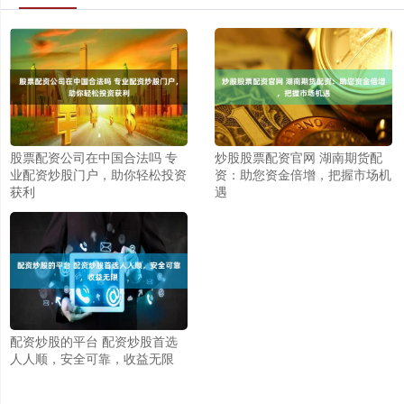
股票配资公司在中国合法吗 专
炒股股票配资官网 湖南期货配
业配资炒股门户，助你轻松投资
资：助您资金倍增，把握市场机
获利
遇
配资炒股的平台 配资炒股首选
人人顺，安全可靠，收益无限