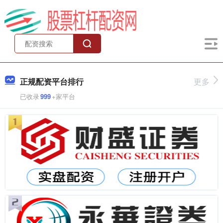
正规配资平台排行
更多
已收录
999
+家平台