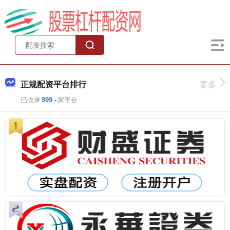
正规配资平台排行
更多
已收录
999
+家平台