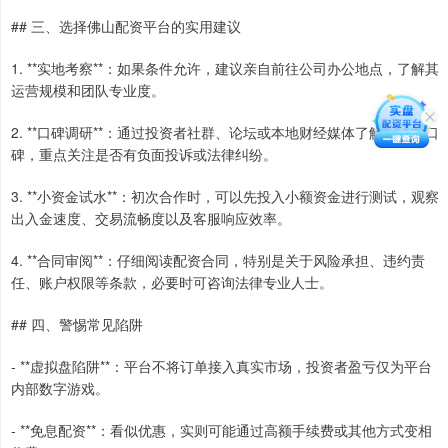
## 三、选择佛山配资平台的实用建议
1. **实地考察**：如果条件允许，建议亲自前往公司办公地点，了解其
运营规模和团队专业度。
2. **口碑调研**：通过投资者社群、论坛或本地财经媒体了解平台的口
碑，重点关注是否有负面投诉或法律纠纷。
3. **小资金试水**：初次合作时，可以先投入小额资金进行测试，观察
出入金速度、交易流畅度以及客服响应效率。
4. **合同审阅**：仔细阅读配资合同，特别是关于风险承担、违约责
任、账户权限等条款，必要时可咨询法律专业人士。
## 四、警惕常见陷阱
- **虚拟盘陷阱**：平台不将订单接入真实市场，投资者盈亏仅为平台
内部数字游戏。
- **免息配资**：看似优惠，实则可能通过高额手续费或其他方式变相