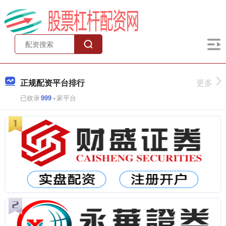
正规配资平台排行
更多
已收录
999
+家平台