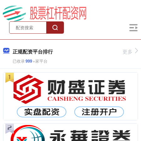
正规配资平台排行
更多
已收录
999
+家平台