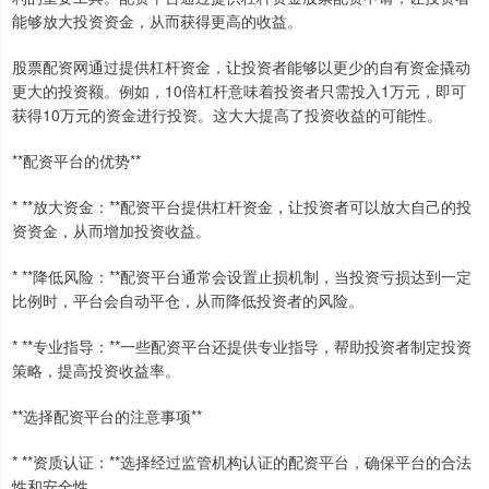
能够放大投资资金，从而获得更高的收益。
股票配资网通过提供杠杆资金，让投资者能够以更少的自有资金撬动
更大的投资额。例如，10倍杠杆意味着投资者只需投入1万元，即可
获得10万元的资金进行投资。这大大提高了投资收益的可能性。
**配资平台的优势**
* **放大资金：**配资平台提供杠杆资金，让投资者可以放大自己的投
资资金，从而增加投资收益。
* **降低风险：**配资平台通常会设置止损机制，当投资亏损达到一定
比例时，平台会自动平仓，从而降低投资者的风险。
* **专业指导：**一些配资平台还提供专业指导，帮助投资者制定投资
策略，提高投资收益率。
**选择配资平台的注意事项**
* **资质认证：**选择经过监管机构认证的配资平台，确保平台的合法
性和安全性。