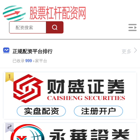
正规配资平台排行
更多
已收录
999
+家平台