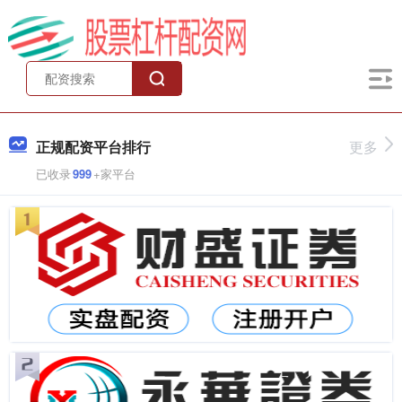
正规配资平台排行
更多
已收录
999
+家平台