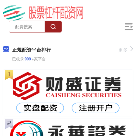
正规配资平台排行
更多
已收录
999
+家平台