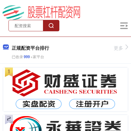
正规配资平台排行
更多
已收录
999
+家平台